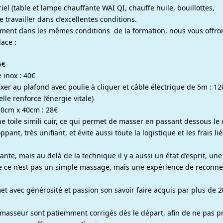
riel (table et lampe chauffante WAI QI, chauffe huile, bouillottes,
e travailler dans d’excellentes conditions.
ement dans les mêmes conditions de la formation, nous vous offron
ur place :
5€
 inox : 40€
xer au plafond avec poulie à cliquer et câble électrique de 5m : 12
elle renforce l’énergie vitale)
 30cm x 40cm : 28€
e toile simili cuir, ce qui permet de masser en passant dessous le 
nt, très unifiant, et évite aussi toute la logistique et les frais li
ante, mais au delà de la technique il y a aussi un état d’esprit, une
e ce n’est pas un simple massage, mais une expérience de reconne
et avec générosité et passion son savoir faire acquis par plus de 2
u masseur sont patiemment corrigés dès le départ, afin de ne pas 