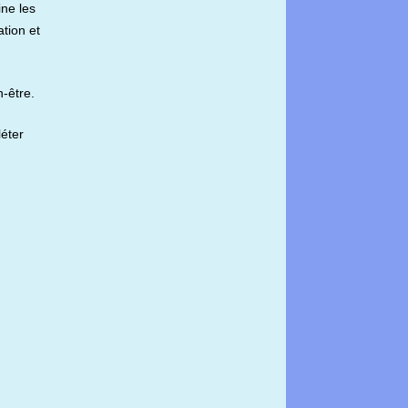
ine les
ation et
n-être.
léter