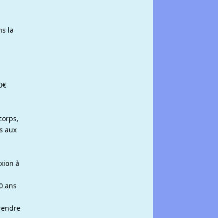
s la
0€
corps,
és aux
xion à
0 ans
prendre