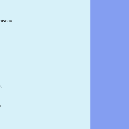
 niveau
s,
.
ù