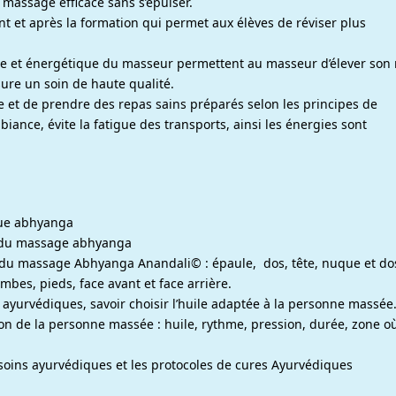
 massage efficace sans s’épuiser.
nt et après la formation qui permet aux élèves de réviser plus
ue et énergétique du masseur permettent au masseur d’élever son
ssure un soin de haute qualité.
ce et de prendre des repas sains préparés selon les principes de
iance, évite la fatigue des transports, ainsi les énergies sont
que abhyanga
ns du massage abhyanga
du massage Abhyanga Anandali© : épaule, dos, tête, nuque et do
mbes, pieds, face avant et face arrière.
ayurvédiques, savoir choisir l’huile adaptée à la personne massée
ion de la personne massée : huile, rythme, pression, durée, zone o
 soins ayurvédiques et les protocoles de cures Ayurvédiques