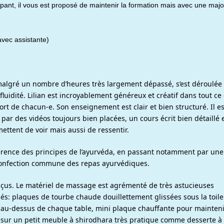
pant, il vous est proposé de maintenir la formation mais avec une majo
avec assistante)
 malgré un nombre d’heures très largement dépassé, s’est déroulée
luidité. Lilian est incroyablement généreux et créatif dans tout ce 
rt de chacun-e. Son enseignement est clair et bien structuré. Il es
, par des vidéos toujours bien placées, un cours écrit bien détaillé 
ttent de voir mais aussi de ressentir.
érence des principes de l’ayurvéda, en passant notamment par une
confection commune des repas ayurvédiques.
nçus. Le matériel de massage est agrémenté de très astucieuses
és: plaques de tourbe chaude douillettement glissées sous la toil
au-dessus de chaque table, mini plaque chauffante pour mainteni
 sur un petit meuble à shirodhara très pratique comme desserte à