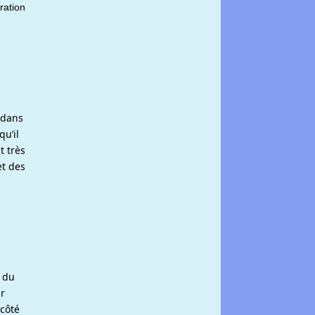
ration
 dans
qu’il
t très
et des
e du
r
 côté