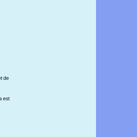
t de
a est