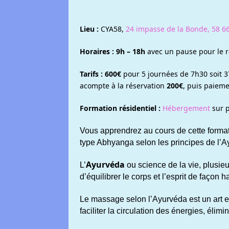
Lieu :
CYA58,
24 impasse de la Bonde, 58 6
Horaires :
9h – 18h
avec un pause pour le r
Tarifs :
600€
pour 5 journées de 7h30 soit 3
acompte à la réservation
200€
, puis paieme
Formation résidentiel :
Hébergement
sur p
Vous apprendrez au cours de cette forma
type Abhyanga selon les principes de l’A
Ayurvéda
L’
ou science de la vie, plusieu
d’équilibrer le corps et l’esprit de façon
Le massage selon l’Ayurvéda est un art et
faciliter la circulation des énergies, élimi