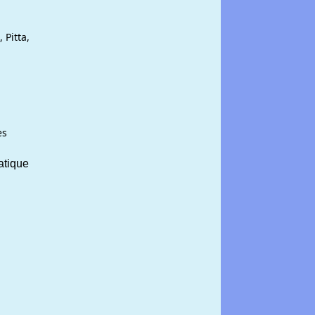
 Pitta,
es
atique