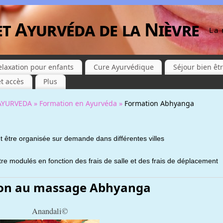
et Ayurvéda de la Nièvre
La 
elaxation pour enfants
Cure Ayurvédique
Séjour bien êt
t accès
Plus
AYURVEDA »
Formation en Ayurvéda »
Formation Abhyanga
 être organisée sur demande dans différentes villes
t être modulés en fonction des frais de salle et des frais de déplacement
on au massage Abhyanga
Anandali©