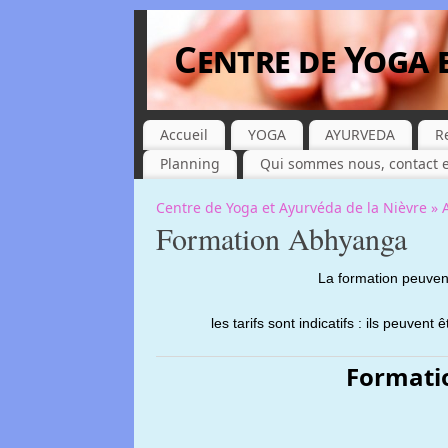
Centre de Yoga 
Accueil
YOGA
AYURVEDA
R
Planning
Qui sommes nous, contact e
Centre de Yoga et Ayurvéda de la Nièvre »
Formation Abhyanga
La formation peuvent
les tarifs sont indicatifs : ils peuven
Formati