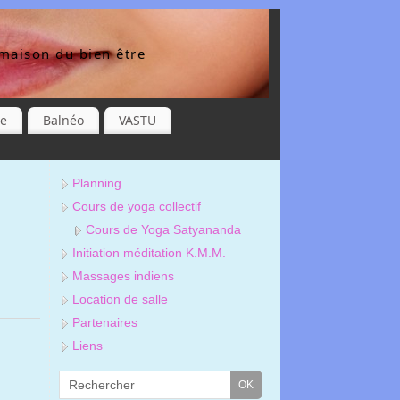
maison du bien être
re
Balnéo
VASTU
Planning
Cours de yoga collectif
Cours de Yoga Satyananda
Initiation méditation K.M.M.
Massages indiens
Location de salle
Partenaires
Liens