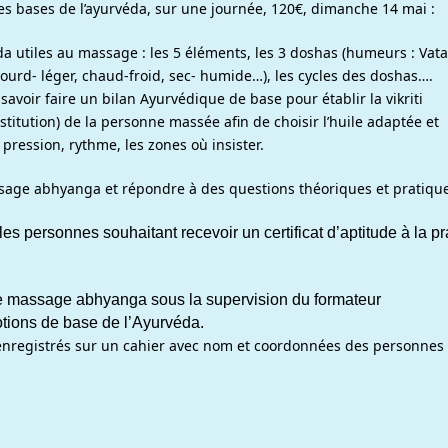
les bases de l’ayurvéda, sur une journée, 120€, dimanche 14 mai :
a utiles au massage : les 5 éléments, les 3 doshas (humeurs : Vata,
Lourd- léger, chaud-froid, sec- humide…), les cycles des doshas….
avoir faire un bilan Ayurvédique de base pour établir la vikriti
nstitution) de la personne massée afin de choisir l’huile adaptée et
 pression, rythme, les zones où insister.
ssage abhyanga et répondre à des questions théoriques et pratiqu
es personnes souhaitant recevoir un certificat d’aptitude à la pr
er le massage abhyanga sous la supervision du formateur
notions de base de l’Ayurvéda.
enregistrés sur un cahier avec nom et coordonnées des personnes