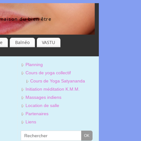
maison du bien être
re
Balnéo
VASTU
Planning
Cours de yoga collectif
Cours de Yoga Satyananda
Initiation méditation K.M.M.
Massages indiens
Location de salle
Partenaires
Liens