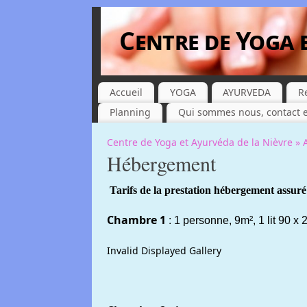
Centre de Yoga 
Accueil
YOGA
AYURVEDA
R
Planning
Qui sommes nous, contact e
Centre de Yoga et Ayurvéda de la Nièvre »
Hébergement
Tarifs de la prestation hébergement assuré 
Chambre 1
: 1 personne, 9m², 1 lit 90 x
Invalid Displayed Gallery