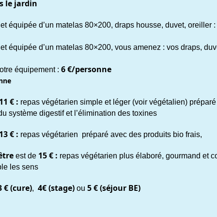
 le jardin
 et équipée d’un matelas 80×200, draps housse, duvet, oreiller 
e et équipée d’un matelas 80×200, vous amenez : vos draps, duv
6 €/personne
votre équipement :
onne
11 € :
repas végétarien simple et léger (voir végétalien) prépar
 du système digestif et l’élimination des toxines
13 € :
repas végétarien préparé avec des produits bio frais,
être
15 € :
est de
repas végétarien plus élaboré, gourmand et c
ble les sens
3 € (cure)
4€ (stage)
5 € (séjour BE)
,
ou