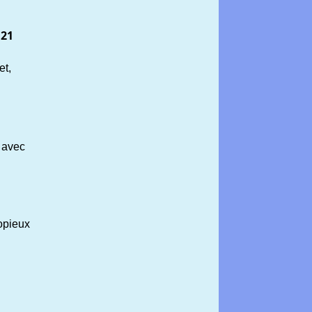
21
:
et,
é avec
opieux