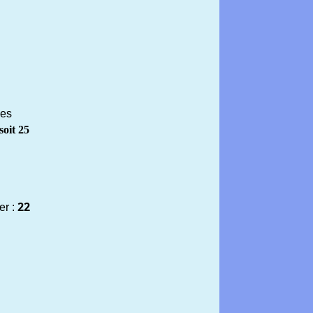
ies
soit 25
22
er :