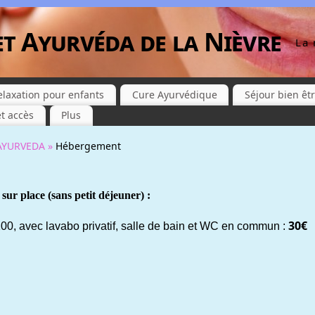
et Ayurvéda de la Nièvre
La 
elaxation pour enfants
Cure Ayurvédique
Séjour bien êt
t accès
Plus
AYURVEDA »
Hébergement
sur place (sans petit déjeuner) :
30€
 200, avec lavabo privatif, salle de bain et WC en commun :