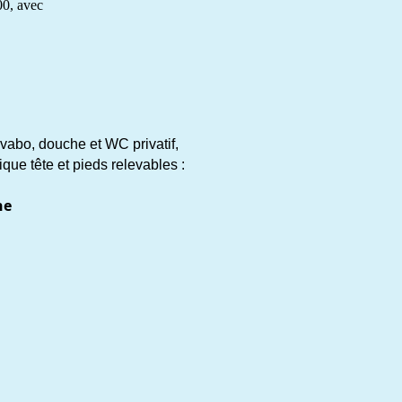
00, avec
vabo, douche et WC privatif,
rique tête et pieds relevables :
ne