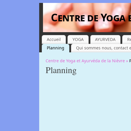
Centre de Yoga 
Accueil
YOGA
AYURVEDA
R
Planning
Qui sommes nous, contact e
Centre de Yoga et Ayurvéda de la Nièvre »
Planning