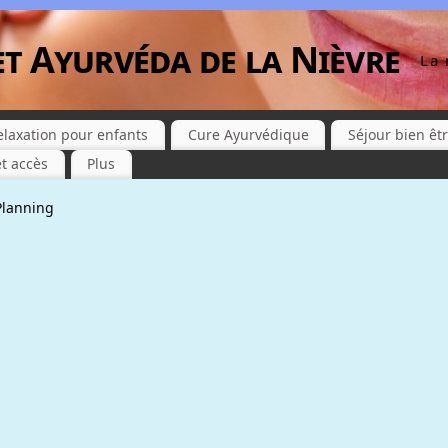
et Ayurvéda de la Nièvre
La 
elaxation pour enfants
Cure Ayurvédique
Séjour bien êt
t accès
Plus
Planning