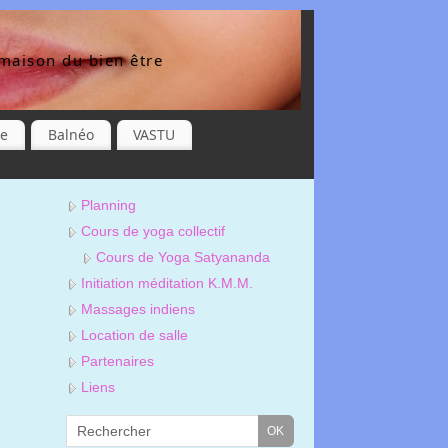
maison du bien être
re
Balnéo
VASTU
Planning
Cours de yoga collectif
Cours de Yoga Satyananda
Initiation méditation K.M.M.
Massages indiens
Location de salle
Partenaires
Liens