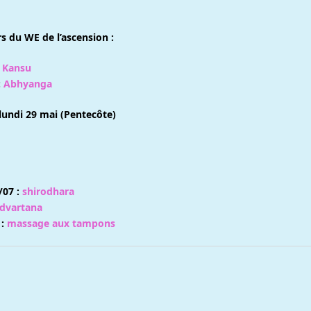
 du WE de l’ascension :
 Kansu
:
Abhyanga
lundi 29 mai (Pentecôte)
/07 :
shirodhara
dvartana
 :
massage aux tampons